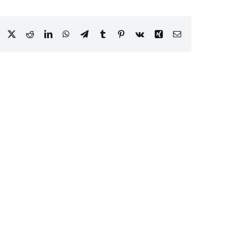
Facebook
X
Reddit
LinkedIn
WhatsApp
Telegram
Tumblr
Pinterest
Vk
Xing
E-
Mail